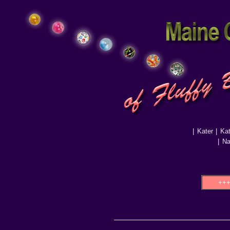
|
Kater
|
Ka
|
N
+++ ++