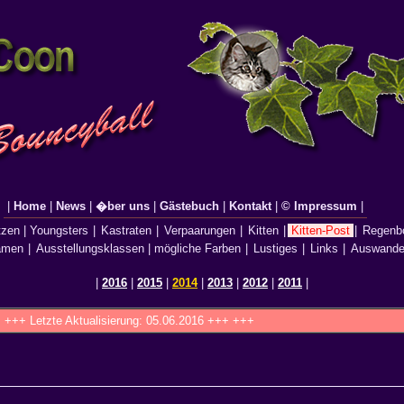
|
Home
|
News
|
�ber uns
|
Gästebuch
|
Kontakt
|
© Impressum
|
tzen
|
Youngsters
|
Kastraten
|
Verpaarungen
|
Kitten
|
Kitten-Post
|
Regenb
amen
|
Ausstellungsklassen
|
mögliche Farben
|
Lustiges
|
Links
|
Auswande
|
2016
|
2015
|
2014
|
2013
|
2012
|
2011
|
+ Letzte Aktualisierung:
05.06.2016
+++ +++