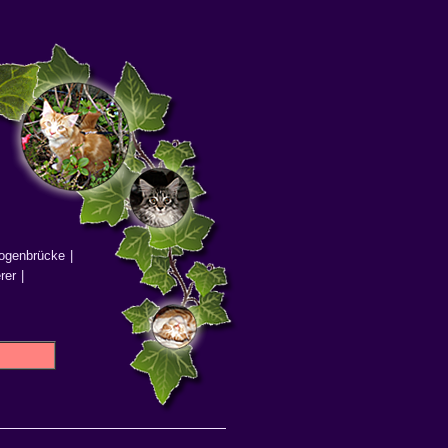
ogenbrücke
|
rer
|